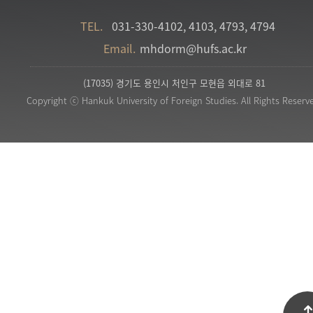
TEL.
031-330-4102, 4103, 4793, 4794
Email.
mhdorm@hufs.ac.kr
(17035) 경기도 용인시 처인구 모현읍 외대로 81
Copyright ⓒ Hankuk University of Foreign Studies. All Rights Reserv