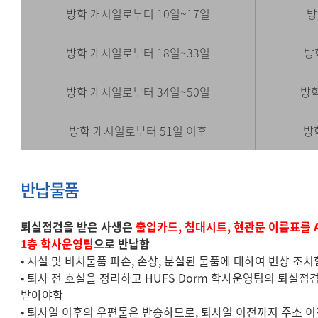
방학 개시일로부터 10일~17일
방
방학 개시일로부터 18일~33일
방
방학 개시일로부터 34일~50일
방학
방학 개시일로부터 51일 이후
방
반납물품
퇴실점검을 받은 사생은
출입카드, 침대시트, 현관문 이름표를 
1층 학사운영팀
으로 반납함
• 시설 및 비치물품 파손, 손상, 분실된 물품에 대하여 변상 조치
• 퇴사 전 호실을 정리하고 HUFS Dorm 학사운영팀의 퇴실점
받아야함
• 퇴사일 이후의 우편물은 반송하므로, 퇴사일 이전까지 주소 