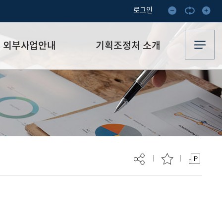
로그인
외부사업안내
기획조정처 소개
외부사업안내
전략기획팀
연구산학협력단
예산조정팀
TIS(R&D사업통합공고)
평가감사팀
현재 페이지를 즐겨찾는 메뉴로
등록하시겠습니까?