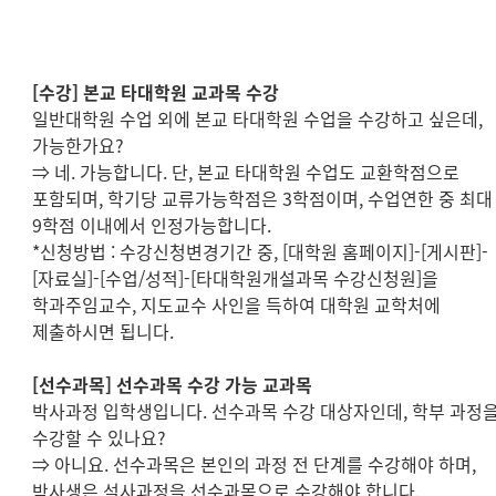
[
수강
]
본교 타대학원 교과목 수강
일반대학원 수업 외에 본교 타대학원 수업을 수강하고 싶은데
,
가능한가요
?
⇒
네
.
가능합니다
.
단
,
본교 타대학원 수업도 교환학점으로
포함되며
,
학기당 교류가능학점은
3
학점이며
,
수업연한 중 최대
9
학점 이내에서 인정가능합니다
.
*
신청방법
:
수강신청변경기간 중
, [
대학원 홈페이지
]-[
게시판
]-
[
자료실
]-[
수업
/
성적
]-[
타대학원개설과목 수강신청원
]
을
학과주임교수
,
지도교수 사인을 득하여 대학원 교학처에
제출하시면 됩니다
.
[
선수과목
]
선수과목 수강 가능 교과목
박사과정 입학생입니다
.
선수과목 수강 대상자인데
,
학부 과정
수강할 수 있나요
?
⇒
아니요
.
선수과목은 본인의 과정 전 단계를 수강해야 하며
,
박사생은 석사과정을 선수과목으로 수강해야 합니다
.