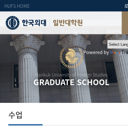
HUFS HOME
일반대학원
Powered by
Tr
Hankuk University of Foreign Studies
GRADUATE SCHOOL
수업