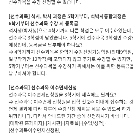
선수과목을 수강 신청할 수 없습니다
.
[
선수과목
]
석사
,
박사 과정은
5
학기부터
,
석박사통합과정은
6
학기부터 선수과목 수강 시 등록금
석사생
(
박사생
)
으로
4
학기까지 다른 학점은 모두 이수하였는데
,
선수과목
3
학점이 남았습니다
. 5
학기에 선수과목
3
학점만 수강
예정인데
,
등록금을 납부해야 하나요
?
⇒
4
학기까지 선수과목은 한학기 수강신청가능학점
(
최대
9
학점
일부학과만
12
학점
)
에 포함되지 않고 추가로 수강할 수 있지만
,
5
학기부터는 선수과목을 수강하기 위해서는 이를 위한 등록금
납부하셔야 합니다
.
[
선수과목
]
선수과목 이수면제신청
선수과목 이수면제신청원을
3
학기에 제출해도 될까요
?
⇒
선수과목 이수면제 신청원을 입학 첫
2
주 이내에 접수하는 
면제 결과에 따라 차후에 수강신청 계획을 세울 수 있도록 하기
위함입니다
.
따라서 안내드린 기간 중에 신청하시기 바랍니다.
[
대학원 홈페이지
]-[
게시판
]-[
자료실
]-[
수업
/
성적
]-
[
선수과목이수면제신청원
]