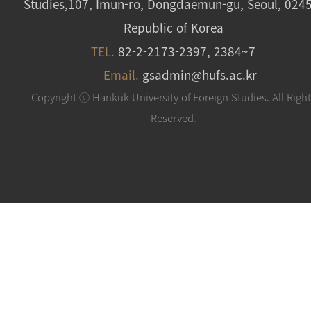
Studies,107, Imun-ro, Dongdaemun-gu, Seoul, 024
Republic of Korea
TEL.
82-2-2173-2397, 2384~7
Email.
gsadmin@hufs.ac.kr
Copyright ⓒ Hankuk University of Foreign Studies. All Righ
Reserved.