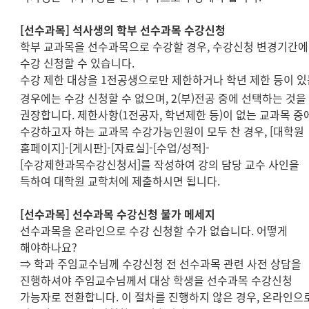
[
선수과목
]
석사생의 학부 선수과목 수강신청
학부 교과목을 선수과목으로 수강할 경우
,
수강신청 변경기간
수강 신청할 수 있습니다
.
수강 제한 대상을
1
전공생으로만 제한하거나 학년 제한 등이 있
경우에는 수강 신청할 수 없으며
,
2(
부
)
전공 중에 선택하는 것을
권장합니다
.
제한사항
(1
전공자
,
학년제한 등
)
이 없는 교과목 중
수강하고자 하는 교과목 수강가능인원이 모두 찬 경우
, [
대학원
홈페이지
]-[
게시판
]-[
자료실
]-[
수업
/
성적
]-
[
수강제한과목수강신청서
]
를 작성하여 강의 담당 교수 사인을
득하여 대학원 교학처에 제출하시면 됩니다
.
[
선수과목
]
선수과목 수강신청 불가 메세지
선수과목을 온라인으로 수강 신청할 수가 없습니다
.
어떻게
해야하나요
?
⇒
학과 주임교수님께 수강신청 전 선수과목 관련 사전 상담을
진행하셔야 주임교수님께서 대상 학생을 선수과목 수강신청
가능자로 전환합니다
.
이 절차를 진행하지 않은 경우
,
온라인으