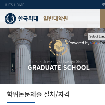
HUFS HOME
일반대학원
Powered by
Tr
Hankuk University of Foreign Studies
GRADUATE SCHOOL
학위논문제출 절차/자격