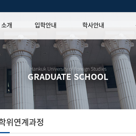
 소개
입학안내
학사안내
모집일정
학사일정표
학위논문
모집요강
강의시간표
논문작성법
원장
입시 공지사항
수업
양식함
Hankuk University of Foreign Studies
GRADUATE SCHOOL
락처
학부-대학원 연계과정
학적
논문지도
학위논문
석·박사 통합 학위과정
장학
연구윤리
박사후 연구과정
외국어시험
연구윤리
종합시험
연구윤리
제 규정
졸업생논
논문게재 연구비 지원
사학위연계과정