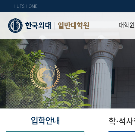
HUFS HOME
대학원
일반대학원
원장인사
연혁
역대 대학원 
주임교수 연
학과 소개
업무안내
오시는 길
자체 평가
입학안내
학·석