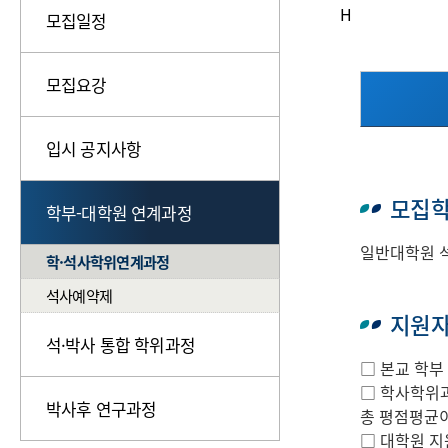
H
모집일정
모집요강
입시 공지사항
모집
학부-대학원 연계과정
일반대학원 석
학·석사학위연계과정
석사예약제
지원
석·박사 통합 학위과정
□ 본교 학부
□ 학사학위과
박사후 연구과정
총 평점평균이
□ 대학원 지