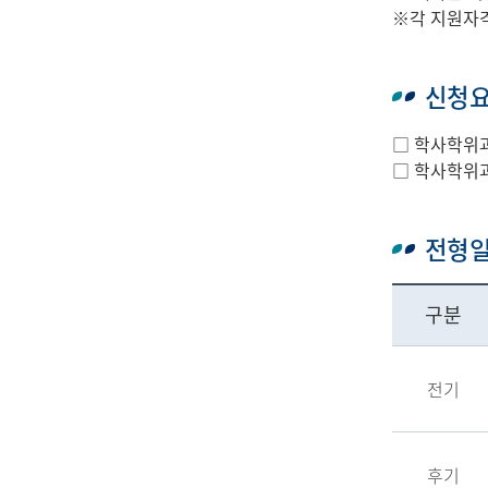
※각 지원자격
신청
□ 학사학위과
□ 학사학위과
전형
구분
전기
후기