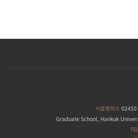
서울캠퍼스
0245
Graduate School, Hankuk Univers
TE