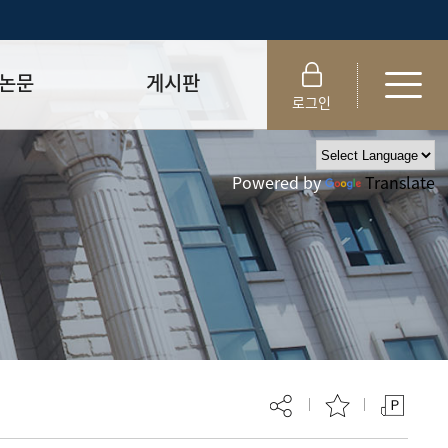
논문
게시판
로그인
제출 절차/자격
공지사항
Powered by
Translate
 및 템플릿
자료실
FAQ
_
취업·모집 관련 공지
제안심사
특강·프로그램 관련 공지
교육 이수 안내
대학원생권리장전
위원회 규정
대학원 총학생회
 지침서
외국인 유학생 비자(VISA)
문검색