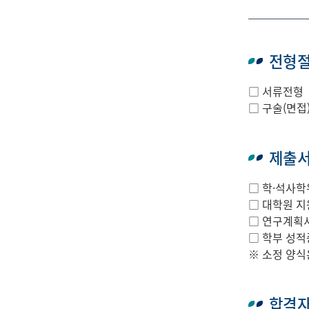
전형
□ 서류전형
□ 구술(면접
제출
□ 학·석사학
□ 대학원 지
□ 연구계획서
□ 학부 성적
※ 소정 양식
합격자