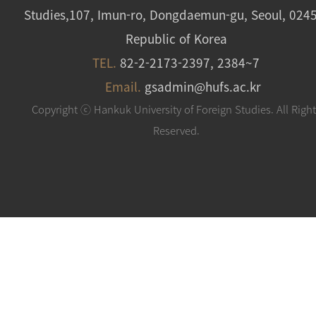
Studies,107, Imun-ro, Dongdaemun-gu, Seoul, 024
Republic of Korea
TEL.
82-2-2173-2397, 2384~7
Email.
gsadmin@hufs.ac.kr
Copyright ⓒ Hankuk University of Foreign Studies. All Righ
Reserved.