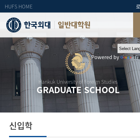
HUFS HOME
일반대학원
Powered by
Tr
Hankuk University of Foreign Studies
GRADUATE SCHOOL
신입학