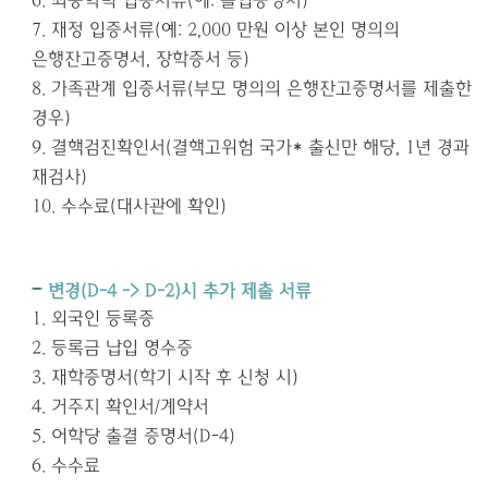
6.
최종학력 입증서류
(
예
:
졸업증명서
)
7.
재정 입증서류
(
예
: 2,000 만원
이상 본인 명의의
은행잔고증명서
,
장학증서 등
)
8.
가족관계 입증서류
(
부모 명의의 은행잔고증명서를 제출한
경우
)
9.
결핵검진확인서
(
결핵고위험 국가
*
출신만 해당
, 1
년 경과
재검사
)
10.
수수료
(
대사관에 확인
)
변경
(D-4 -> D-2)
시 추가 제출 서류
1.
외국인 등록증
2.
등록금 납입 영수증
3.
재학증명서
(
학기 시작 후 신청 시
)
4.
거주지 확인서
/
계약서
5.
어학당 출결 증명서
(D-4)
6.
수수료